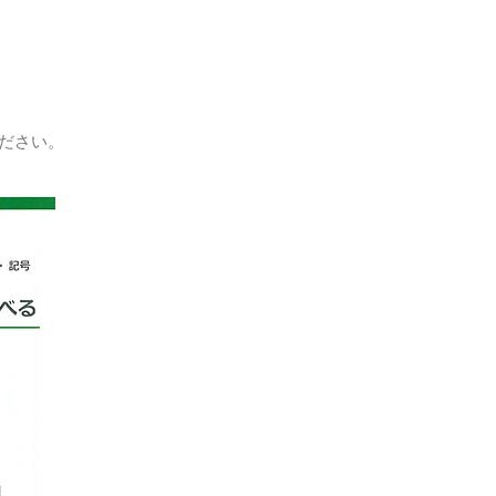
。
ださい。​