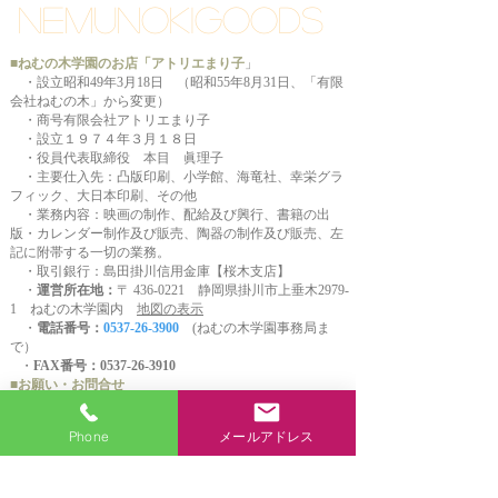
NEMUNOKIGOODS
■ねむの木学園のお店「アトリエまり子
」
・設立昭和49年3月18日 （昭和55年8月31日、「有限
会社ねむの木」から変更）
・商号有限会社アトリエまり子
・設立１９７４年３月１８日
・役員代表取締役 本目 眞理子
・主要仕入先：凸版印刷、小学館、海竜社、幸栄グラ
フィック、大日本印刷、その他
・業務内容：映画の制作、配給及び興行、書籍の出
版・カレンダー制作及び販売、陶器の制作及び販売、左
記に附帯する一切の業務。
・取引銀行：島田掛川信用金庫【桜木支店】
・
運営所在地：
〒
436-0221
静岡県掛川市上垂木2979-
1 ねむの木学園内
地図の表示
・
電話番号：
0537-26-3900
(ねむの木学園事務局ま
で）
・
FAX番号：0537-26-3910
■お願い・お問合せ
・
受付時間は平日9:00～16:30 （発送担当者のお休みは
月・火です。）
Phone
メールアドレス
・担当者不在の場合は、発送に関するご返事ができま
せんのであらかじめご了承ください。
・夏季冬季(年末年始）にご注文いただいた場合は、通
常よりお届け日数がかかりますのでご容赦ください。