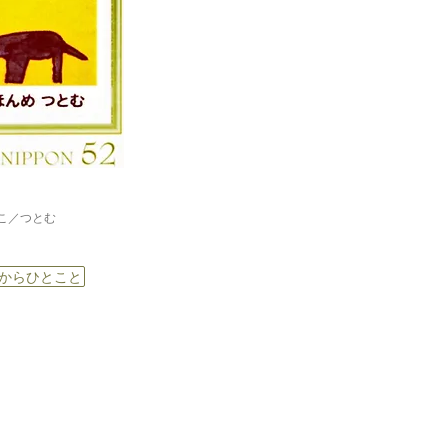
こ／つとむ
からひとこと