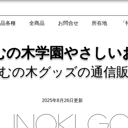
商品各種
全商品
お問合せ
所在地
「
むの木学園やさしい
むの木グッズの通信
2025年8月26日更新
UNOKI G