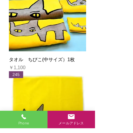
タオル ちびこ(中サイズ）1枚
価格
￥1,100
245
Phone
メールアドレス