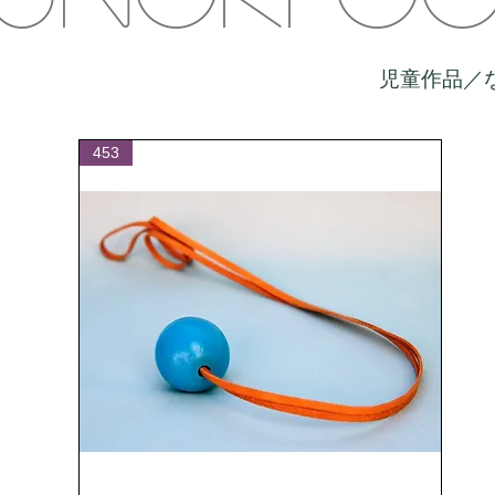
児童作品／
453