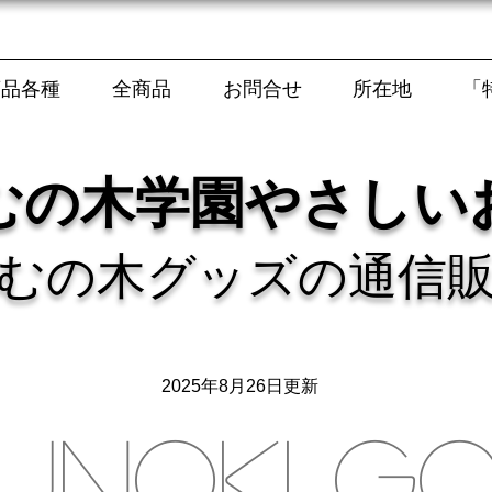
商品各種
全商品
お問合せ
所在地
「
むの木学園やさしい
むの木グッズの通信
2025年8月26日更新
UNOKI G