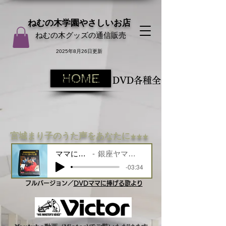
ねむの木学園やさしいお店
ねむの木グッズの通信販売
2025年8月26日更新
HOME
特別企画CD・DVD各種全国送料無料
宮城まり子のうた声をあなたに
★★★
ママに捧げる詩
銀座ヤマハホール収録
-03:34
フルバージョン／
DVDママに捧げる歌より