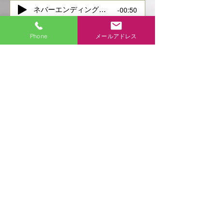
-00:50
ネバーエンディングストーリー
Phone
メールアドレス
ガード下の靴みがき 収録
ガード下の靴みがき
（NHK紅白歌合戦より）収録
© 2024 ねむの木やさしいお店