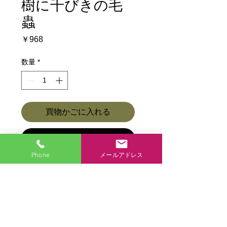
樹に千びきの毛
蟲
価
￥968
格
数量
*
買物かごに入れる
今すぐ購入
Phone
メールアドレス
商品各種ページに戻る
商品各種
アクセス