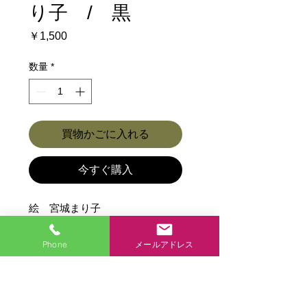
り子 / 黒
価
￥1,500
格
数量
*
買物かごに入れる
今すぐ購入
絵 宮城まり子
重さ：280ｇ
Phone
メールアドレス
商品各種ページに戻る