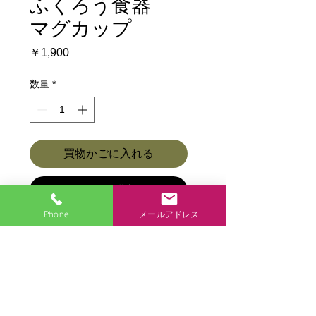
ふくろう食器
マグカップ
価
￥1,900
格
数量
*
買物かごに入れる
今すぐ購入
Phone
メールアドレス
商品各種ページに戻る
商品各種
アクセス