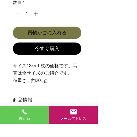
数量
*
買物かごに入れる
今すぐ購入
サイズ13㎝１枚の価格です。写
真は全サイズのご紹介です。
※重さ：約201ｇ
商品情報
あなたの商品の特徴、こだわり、お
返品・返金ポリシー
すすめのポイントなどを簡潔にわか
Phone
メールアドレス
りやすく説明しましょう。サイズ、
商品の返品・返金に関する情報を入
素材、取り扱い方法などの追加情報
力してだくさい。
も表示できます。