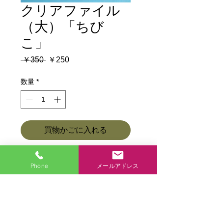
クリアファイル
（大）「ちび
こ」
通
セ
 ￥350 
￥250
常
ー
価
ル
数量
*
格
価
格
買物かごに入れる
今すぐ購入
Phone
メールアドレス
商品各種ページに戻る
商品各種