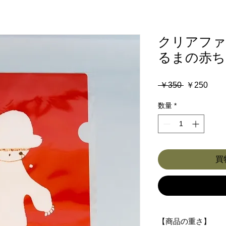
クリアファ
るまの赤ち
通
セ
 ￥350 
￥250
常
ー
数量
*
価
ル
格
価
格
買
【商品の重さ】