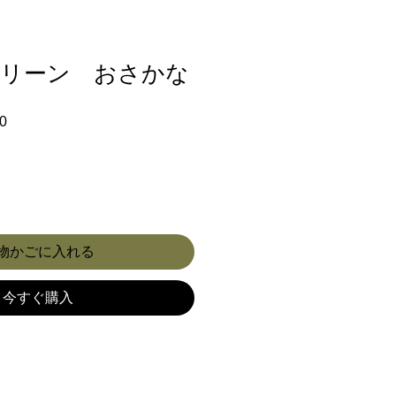
リーン おさかな
セ
0
ー
ル
価
格
物かごに入れる
今すぐ購入