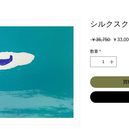
シルクスク
通
 ￥36,750 
￥33,00
常
数量
*
価
格
買