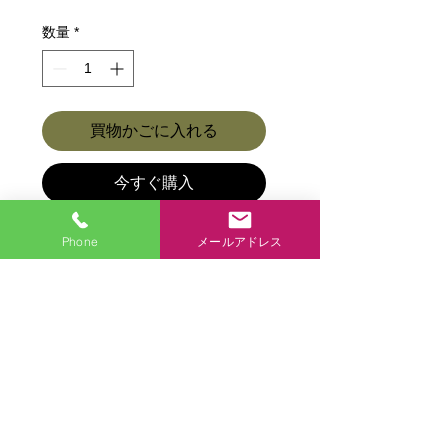
常
ー
価
ル
数量
*
格
価
格
買物かごに入れる
今すぐ購入
Phone
メールアドレス
商品各種ページに戻る
商品各種
アクセス
お問合せ
お店からひとこと