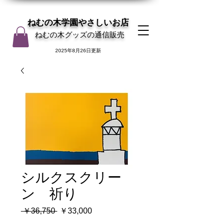
ねむの木学園やさしいお店
ねむの木グッズの通信販売
2025年8月26日更新
シルクスクリー
ン 祈り
通
セ
 ￥36,750 
￥33,000
常
ー