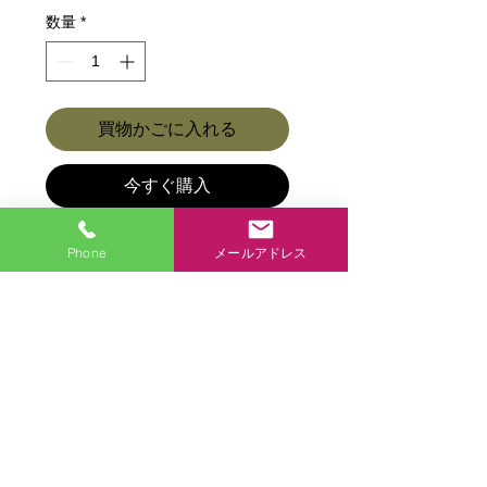
価
ル
数量
*
格
価
格
買物かごに入れる
今すぐ購入
Phone
メールアドレス
商品各種ページに戻る
商品各種
アクセス
お問合せ
お店からひとこと