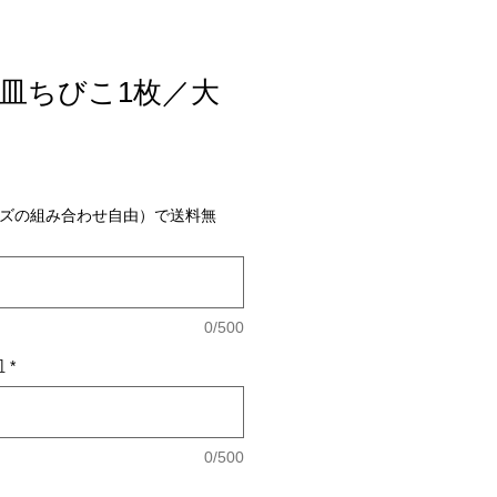
皿ちびこ1枚／大
イズの組み合わせ自由）で送料無
0/500
皿
*
0/500