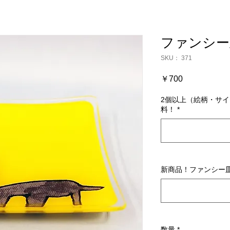
ファンシー
SKU： 371
価
￥700
格
2個以上（絵柄・サ
料！
*
新商品！ファンシー
数量
*