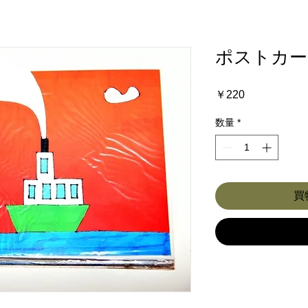
ポストカー
価
￥220
格
数量
*
買