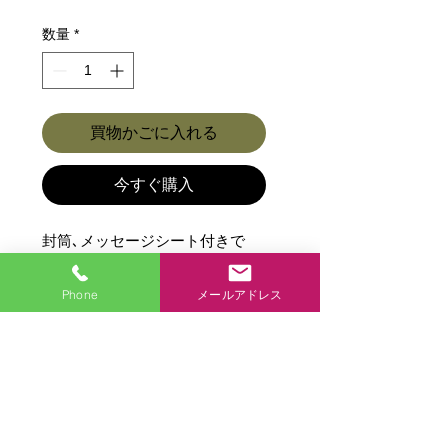
格
数量
*
買物かごに入れる
今すぐ購入
封筒､メッセージシート付きで
す。※在庫限りです。
Phone
メールアドレス
商品各種ページに戻る
商品各種
アクセス