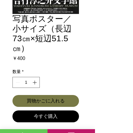
写真ポスター／
小サイズ（長辺
73㎝×短辺51.5
㎝）
価
￥400
格
数量
*
買物かごに入れる
今すぐ購入
吉行淳之介サイン・文学館ロゴ