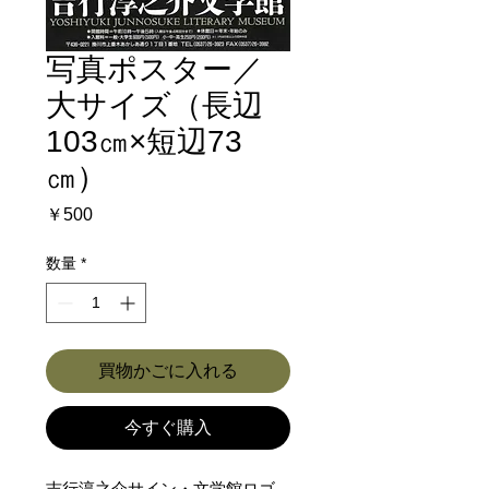
写真ポスター／
大サイズ（長辺
103㎝×短辺73
㎝）
価
￥500
格
数量
*
買物かごに入れる
今すぐ購入
吉行淳之介サイン・文学館ロゴ