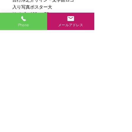
入り写真ポスター大
サイズ：103㎝×73㎝
ゆうパック80サイズで送付
Phone
メールアドレス
【ゆうパック送料】
ゆうパック送料表（80サイズ特
割）
【静岡県内】700円
商品各種ページに戻る
【第1地帯】関東､信越､東海､北陸､
近畿：750円
商品各種
【第2地帯】東北､中国､四国：800
円
アクセス
【第3地帯】九州：950円
【第4地帯】北海道：1､000円
お問合せ
【第5地帯】沖縄：1,050円
お店からひとこと