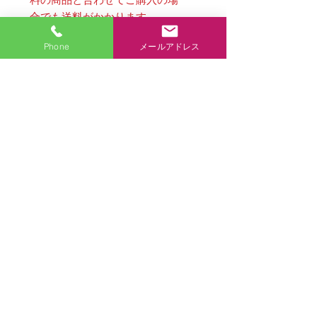
合でも送料がかかります。
Phone
メールアドレス
大きさ：B2/72.8㎝×51.5㎝
（長辺×短辺）
包装紙は軽いのですが大きいので、
丸めてお届けします。商品の性質上
60サイズ（写真参照）になりま
商品各種ページに戻る
す。10枚程度まで梱包箱（54㎝×3
㎝×3㎝）に入ります。ゆうパック
商品各種
の特割で通常より平均300円程度お
安く発送出来ます。ゆうパック料金
アクセス
は画面でご確認できます。梱包材は
当方負担で送らさせていただきま
お問合せ
す。※包装紙購入時は送料無料の商
品と合わせてご購入の場合でも送料
お店からひとこと
がかかります。 Web担当より
© 2024 ねむの木やさしいお店