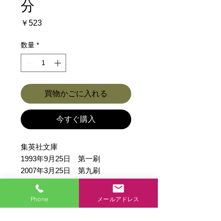
分
価
￥523
格
数量
*
買物かごに入れる
今すぐ購入
集英社文庫
1993年9月25日 第一刷
2007年3月25日 第九刷
全254頁
解説/山本容朗
Phone
メールアドレス
鑑賞/来生えつこ