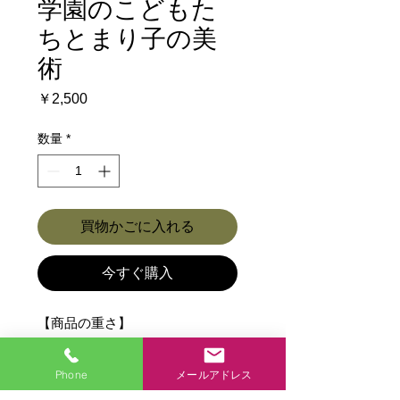
学園のこどもた
ちとまり子の美
術
価
￥2,500
格
数量
*
買物かごに入れる
今すぐ購入
【商品の重さ】
Phone
メールアドレス
【商品の重さ】