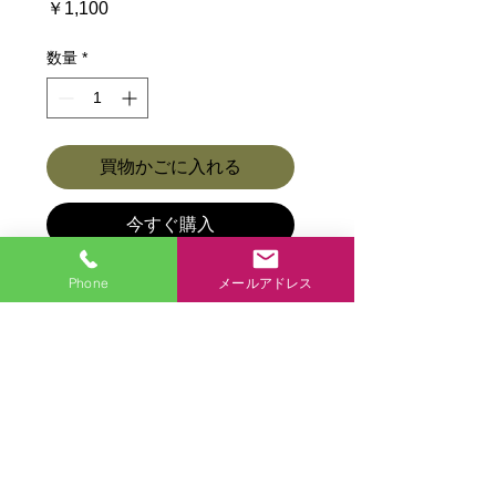
価
￥1,100
格
数量
*
買物かごに入れる
今すぐ購入
Phone
メールアドレス
商品各種ページに戻る
商品各種
アクセス
お問合せ
お店からひとこと