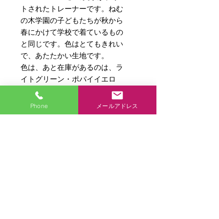
トされたトレーナーです。ねむ
の木学園の子どもたちが秋から
春にかけて学校で着ているもの
と同じです。色はとてもきれい
で、あたたかい生地です。
色は、あと在庫があるのは、ラ
イトグリーン・ポパイイエロ
ー・レッド・シャーベットピン
ク・ターコイズブルー・チタニ
Phone
メールアドレス
ウムホワイトの6色だけになりま
した。
【サイズ】
各色120サイズからLサイズまであ
りますが、在庫切れのもがございま
す。なお全色の数が少ないので在庫
商品各種ページに戻る
切れの場合はご容赦下さい。※再入
荷はありません。