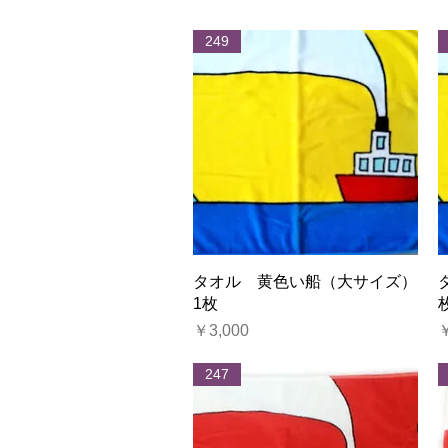
249
クイックビュー
タオル 黄色い船（大サイズ）
1枚
価格
￥3,000
￥
247