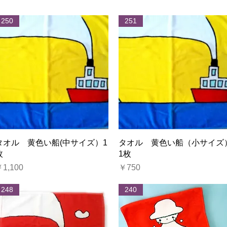
250
251
クイックビュー
クイックビュー
タオル 黄色い船(中サイズ）1
タオル 黄色い船（小サイズ
枚
1枚
価格
価格
1,100
￥750
248
240