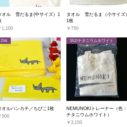
クイックビュー
クイックビュー
タオル 雪だるま(中サイズ）1
タオル 雪だるま（小サイズ
枚
1枚
価格
価格
1,100
￥750
256
352/チタニウムホワイト
クイックビュー
クイックビュー
タオルハンカチ／ちびこ1枚
NEMUNOKIトレーナー（色
チタニウムホワイト）
価格
￥500
価格
￥3,150