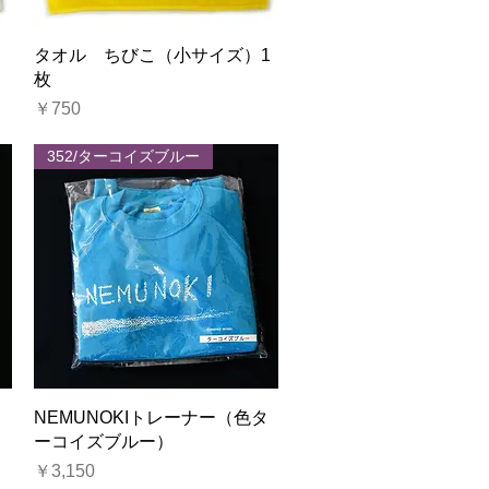
クイックビュー
）
タオル ちびこ（小サイズ）1
枚
価格
￥750
352/ターコイズブルー
クイックビュー
：
NEMUNOKIトレーナー（色タ
ーコイズブルー）
価格
￥3,150