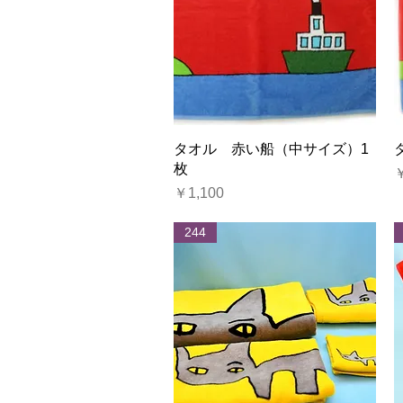
クイックビュー
タオル 赤い船（中サイズ）1
枚
価格
￥1,100
244