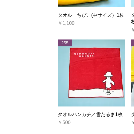
クイックビュー
タオル ちびこ(中サイズ）1枚
価格
￥1,100
￥
255
クイックビュー
タオルハンカチ／雪だるま1枚
価格
￥500