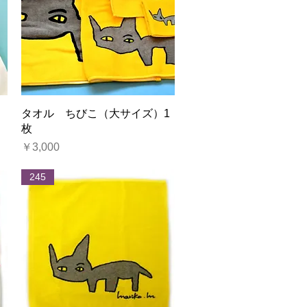
クイックビュー
）
タオル ちびこ（大サイズ）1
枚
価格
￥3,000
245