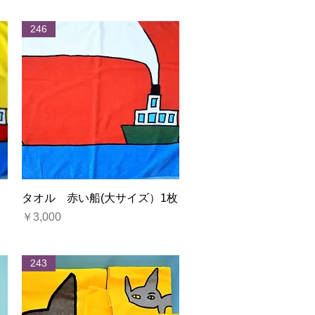
246
クイックビュー
）
タオル 赤い船(大サイズ）1枚
価格
￥3,000
243