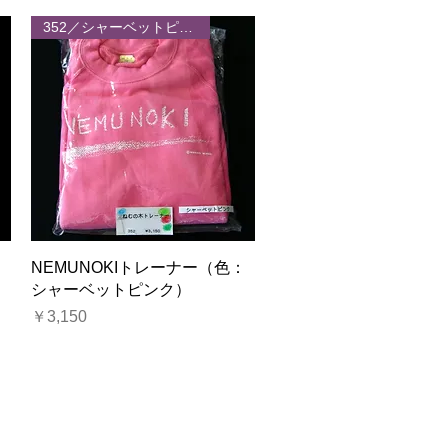
352／シャーベットピンク
クイックビュー
：
NEMUNOKIトレーナー（色：
シャーベットピンク）
価格
￥3,150