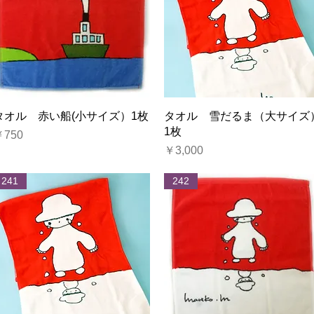
クイックビュー
クイックビュー
タオル 赤い船(小サイズ）1枚
タオル 雪だるま（大サイズ
1枚
価格
￥750
価格
￥3,000
241
242