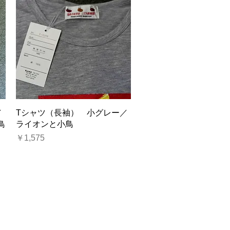
クイックビュー
／
Tシャツ（長袖） 小グレー／
鳥
ライオンと小鳥
価格
￥1,575