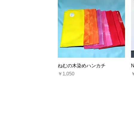
クイックビュー
ねむの木染めハンカチ
価格
￥1,050
￥