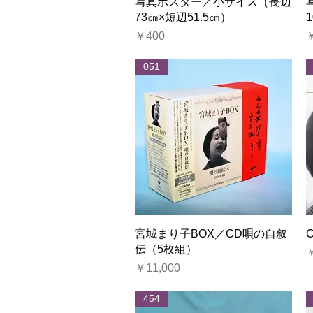
クイックビュー
写真ポスター／小サイズ（長辺
73㎝×短辺51.5㎝）
価格
￥400
051
クイックビュー
宮城まり子BOX／CD唄の自叙
伝（5枚組）
￥
価格
￥11,000
454