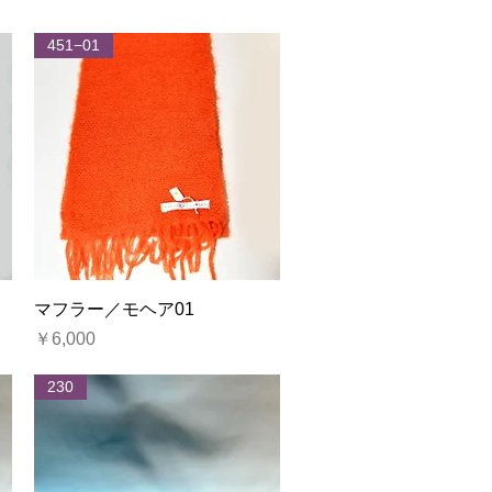
451−01
クイックビュー
マフラー／モヘア01
価格
￥6,000
230