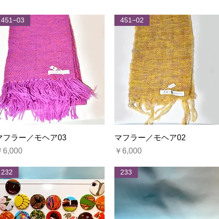
451−03
451−02
クイックビュー
クイックビュー
マフラー／モヘア03
マフラー／モヘア02
価格
価格
6,000
￥6,000
232
233