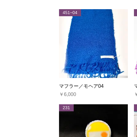
451−04
クイックビュー
マフラー／モヘア04
価格
￥6,000
￥
231