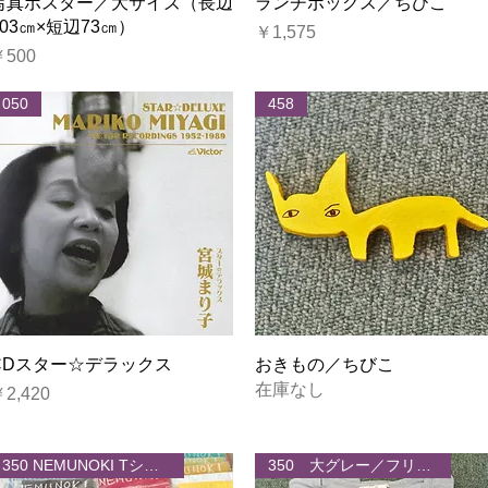
クイックビュー
クイックビュー
写真ポスター／大サイズ（長辺
ランチボックス／ちびこ
103㎝×短辺73㎝）
価格
￥1,575
価格
￥500
050
458
クイックビュー
クイックビュー
CDスター☆デラックス
おきもの／ちびこ
在庫なし
価格
2,420
350 NEMUNOKI Tシャツ大
350 大グレー／フリーサイズ