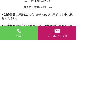
​全13枚(表紙含めて）
大きさ：縦15㎝×横15㎝
■
制
作部数の増刷はございませんのでお早めにお申し込
みください。
■
在庫切れの場合はご返金・次年度版のご予約とさせて
いただきます。あらかじめご了承ください。
Phone
メールアドレス
■
お申込み案内／詳細情報
■
送金方法／お振込用紙ご記入例と
送料表のご案内
■
ご案内状依頼
はじめに
ホーム
商品各種
アクセス