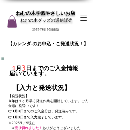
ねむの木学園やさしいお店
ねむの木グッズの通信販売
2025年8月26日更新
​【カレンダ-のお申込・ご発送状況！】
1
月
3
日までのご入金情報
届
いています。
​【入力と発送状況】
​【発送状況】
今年は１ヶ月早く発送作業を開始しています。ご入
金順に発送中です！
👉1月3
日までのご入金分は、
発送済みです。
👉1月3日まで入力完了しています。
※2025/1／9現在
➡
売り切れました！
ありがとうございました