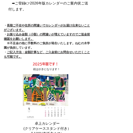
➡ご登録👉2026年版カレンダーのご案内状ご送
付します。
​・
長期ご不在や住所の間違いでカレンダーがお届け出来ないこと
がございます。
・
お振り込み金額（小額）の間違いが増えていますのでご送金前
確認をお願いします。
※不足金の他に手数料のご負担が発生いたします。ねむの木学
園が負担しています。
・
ご記入方法・金額計算など、ご入金前にお問合せいただくこと
も可能です。
2025年版です！
絵はがきになります！
卓上カレンダー
​(クリアケーススタンド付き）